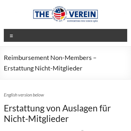
Skip
to
content
The
Menu
Verein
Society
Reimbursement Non-Members –
of
Erstattung Nicht-Mitglieder
Parents
and
Friends
of
English version below
the
John-
Erstattung von Auslagen für
F-
Nicht-Mitglieder
Kennedy-
School
of