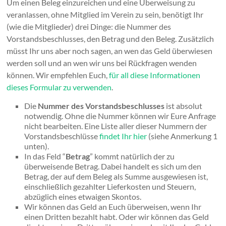
Um einen Beleg einzureichen und eine Überweisung zu
Berlin
veranlassen, ohne Mitglied im Verein zu sein, benötigt Ihr
e.V.
(wie die Mitglieder) drei Dinge: die Nummer des
Vorstandsbeschlusses, den Betrag und den Beleg. Zusätzlich
müsst Ihr uns aber noch sagen, an wen das Geld überwiesen
werden soll und an wen wir uns bei Rückfragen wenden
können. Wir empfehlen Euch,
für all diese Informationen
dieses Formular zu verwenden
.
Die
Nummer des Vorstandsbeschlusses
ist absolut
notwendig. Ohne die Nummer können wir Eure Anfrage
nicht bearbeiten. Eine Liste aller dieser Nummern der
Vorstandsbeschlüsse
findet Ihr hier
(siehe Anmerkung 1
unten).
In das Feld “
Betrag
” kommt natürlich der zu
überweisende Betrag. Dabei handelt es sich um den
Betrag, der auf dem Beleg als Summe ausgewiesen ist,
einschließlich gezahlter Lieferkosten und Steuern,
abzüglich eines etwaigen Skontos.
Wir können das Geld an Euch überweisen, wenn Ihr
einen Dritten bezahlt habt. Oder wir können das Geld