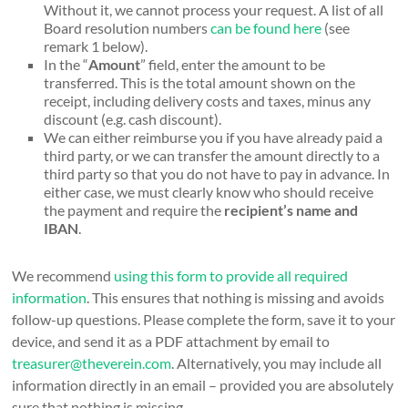
Without it, we cannot process your request. A list of all
Board resolution numbers
can be found here
(see
remark 1 below).
In the “
Amount
” field, enter the amount to be
transferred. This is the total amount shown on the
receipt, including delivery costs and taxes, minus any
discount (e.g. cash discount).
We can either reimburse you if you have already paid a
third party, or we can transfer the amount directly to a
third party so that you do not have to pay in advance. In
either case, we must clearly know who should receive
the payment and require the
recipient’s name and
IBAN
.
We recommend
using this form to provide all required
information
. This ensures that nothing is missing and avoids
follow-up questions. Please complete the form, save it to your
device, and send it as a PDF attachment by email to
treasurer@theverein.com
. Alternatively, you may include all
information directly in an email – provided you are absolutely
sure that nothing is missing.